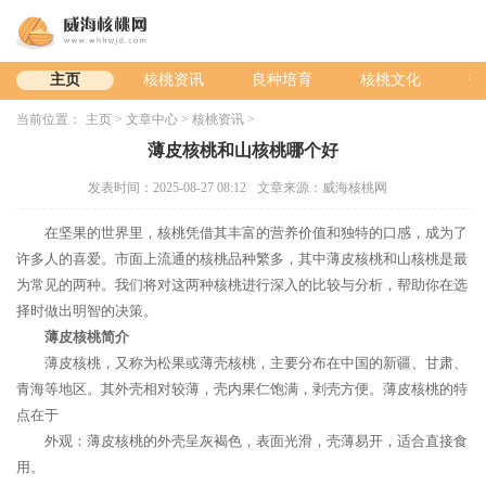
主页
核桃资讯
良种培育
核桃文化
热
当前位置：
主页
>
文章中心
>
核桃资讯
>
薄皮核桃和山核桃哪个好
发表时间：2025-08-27 08:12
文章来源：威海核桃网
在坚果的世界里，核桃凭借其丰富的营养价值和独特的口感，成为了
许多人的喜爱。市面上流通的核桃品种繁多，其中薄皮核桃和山核桃是最
为常见的两种。我们将对这两种核桃进行深入的比较与分析，帮助你在选
择时做出明智的决策。
薄皮核桃简介
薄皮核桃，又称为松果或薄壳核桃，主要分布在中国的新疆、甘肃、
青海等地区。其外壳相对较薄，壳内果仁饱满，剥壳方便。薄皮核桃的特
点在于
外观：薄皮核桃的外壳呈灰褐色，表面光滑，壳薄易开，适合直接食
用。