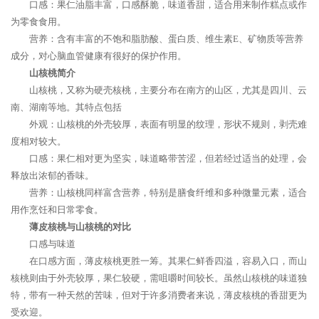
口感：果仁油脂丰富，口感酥脆，味道香甜，适合用来制作糕点或作
为零食食用。
营养：含有丰富的不饱和脂肪酸、蛋白质、维生素E、矿物质等营养
成分，对心脑血管健康有很好的保护作用。
山核桃简介
山核桃，又称为硬壳核桃，主要分布在南方的山区，尤其是四川、云
南、湖南等地。其特点包括
外观：山核桃的外壳较厚，表面有明显的纹理，形状不规则，剥壳难
度相对较大。
口感：果仁相对更为坚实，味道略带苦涩，但若经过适当的处理，会
释放出浓郁的香味。
营养：山核桃同样富含营养，特别是膳食纤维和多种微量元素，适合
用作烹饪和日常零食。
薄皮核桃与山核桃的对比
口感与味道
在口感方面，薄皮核桃更胜一筹。其果仁鲜香四溢，容易入口，而山
核桃则由于外壳较厚，果仁较硬，需咀嚼时间较长。虽然山核桃的味道独
特，带有一种天然的苦味，但对于许多消费者来说，薄皮核桃的香甜更为
受欢迎。