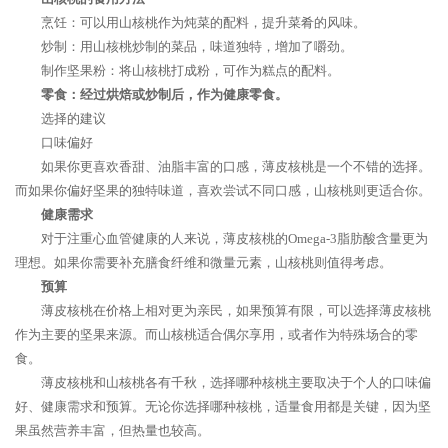
烹饪：可以用山核桃作为炖菜的配料，提升菜肴的风味。
炒制：用山核桃炒制的菜品，味道独特，增加了嚼劲。
制作坚果粉：将山核桃打成粉，可作为糕点的配料。
零食：经过烘焙或炒制后，作为健康零食。
选择的建议
口味偏好
如果你更喜欢香甜、油脂丰富的口感，薄皮核桃是一个不错的选择。
而如果你偏好坚果的独特味道，喜欢尝试不同口感，山核桃则更适合你。
健康需求
对于注重心血管健康的人来说，薄皮核桃的Omega-3脂肪酸含量更为
理想。如果你需要补充膳食纤维和微量元素，山核桃则值得考虑。
预算
薄皮核桃在价格上相对更为亲民，如果预算有限，可以选择薄皮核桃
作为主要的坚果来源。而山核桃适合偶尔享用，或者作为特殊场合的零
食。
薄皮核桃和山核桃各有千秋，选择哪种核桃主要取决于个人的口味偏
好、健康需求和预算。无论你选择哪种核桃，适量食用都是关键，因为坚
果虽然营养丰富，但热量也较高。