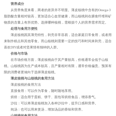
营养成分
从营养角度来看，两者的差异并不明显。薄皮核桃中含有的Omega-3
脂肪酸含量相对较高，更加适合心血管健康，而山核桃则在膳食纤维和矿
物质的含量上有所优势。选择哪种核桃，需根据个人的营养需求而定。
处理与食用方便性
薄皮核桃因其薄壳特性，剥壳非常容易，适合家庭日常食用，或者用
来制作糕点和其他零食。而山核桃则需要一定的技巧和时间来剥壳，适合
喜欢DIY或者对坚果情有独钟的人群。
价格与市场
在市场价格方面，薄皮核桃由于其产量较高，价格通常会低于山核
桃。山核桃因为生产成本较高，且产量相对有限，通常价格偏贵。预算有
限的消费者更倾向于选择薄皮核桃。
薄皮核桃与山核桃的食用方法
薄皮核桃的食用方法
直接食用：可以作为零食，随时随地享用。
烘焙：适合用于蛋糕、饼干、面包等烘焙食品，增添香气。
沙拉：可以将薄皮核桃加入各种沙拉中，提升口感和营养。
炖汤：也可以用来煲汤，增加汤品的香味和营养。
山核桃的食用方法