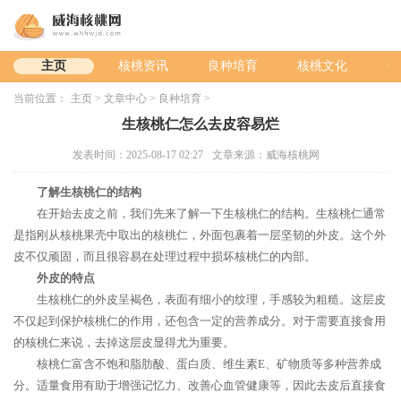
主页
核桃资讯
良种培育
核桃文化
热
当前位置：
主页
>
文章中心
>
良种培育
>
生核桃仁怎么去皮容易烂
发表时间：2025-08-17 02:27
文章来源：威海核桃网
了解生核桃仁的结构
在开始去皮之前，我们先来了解一下生核桃仁的结构。生核桃仁通常
是指刚从核桃果壳中取出的核桃仁，外面包裹着一层坚韧的外皮。这个外
皮不仅顽固，而且很容易在处理过程中损坏核桃仁的内部。
外皮的特点
生核桃仁的外皮呈褐色，表面有细小的纹理，手感较为粗糙。这层皮
不仅起到保护核桃仁的作用，还包含一定的营养成分。对于需要直接食用
的核桃仁来说，去掉这层皮显得尤为重要。
核桃仁富含不饱和脂肪酸、蛋白质、维生素E、矿物质等多种营养成
分。适量食用有助于增强记忆力、改善心血管健康等，因此去皮后直接食