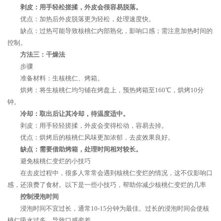
剥皮：用手轻松搓揉，外皮会很容易脱落。
优点：加热后外皮脱落更为轻松，处理速度快。
缺点：过热可能导致核桃仁内部熟化，影响口感；需注意加热时间的
控制。
方法三：干燥法
步骤
准备材料：生核桃仁、烤箱。
烘烤：将生核桃仁均匀铺在烤盘上，预热烤箱至160℃，烘烤10分
钟。
冷却：取出后让其冷却，待温度适中。
剥皮：用手轻轻搓揉，外皮会变得松动，容易去掉。
优点：烘烤后的核桃仁风味更加浓郁，去皮效果良好。
缺点：需要借助烤箱，处理时间相对较长。
避免核桃仁变烂的小技巧
在去皮过程中，很多人常常会遇到核桃仁变烂的情况，这不仅影响口
感，还浪费了食材。以下是一些小技巧，帮助你减少核桃仁变烂的几率
控制浸泡时间
浸泡时间不宜过长，通常10-15分钟为最佳。过长的浸泡时间会使核
桃仁吸水过多，导致口感变差。