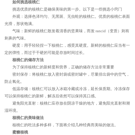
如何挑选核桃仁
挑选优质的核桃仁是确保美味的第一步。以下是一些挑选小窍门
外观：选择色泽均匀、无黑斑、无虫蛀的核桃仁。优质的核桃仁表面
光滑，形状饱满。
气味：新鲜的核桃仁散发着清香的坚果味，而发 rancid（变质）则有
刺鼻的气味。
硬度：用手轻轻捏一下核桃仁，感受其硬度。新鲜的核桃仁应当有一
定的弹性，而过于干硬的可能是存放时间过长。
核桃仁的储存方法
为了保持核桃仁的新鲜度和营养，正确的储存方法非常重要
密封保存：将核桃仁放入密封袋或密封罐中，尽量排出袋中的空气，
防止氧化。
低温存储：核桃仁可以放入冰箱冷藏或冷冻，延长保质期。冷冻保存
可以保持核桃仁的新鲜，解冻后依然可以保持其口感。
避免阳光直射：核桃仁应存放在阴凉干燥的地方，避免阳光直射和潮
湿环境。
核桃仁的美味做法
核桃仁的吃法多种多样，下面将介绍几种经典而美味的做法。
蜜糖核桃