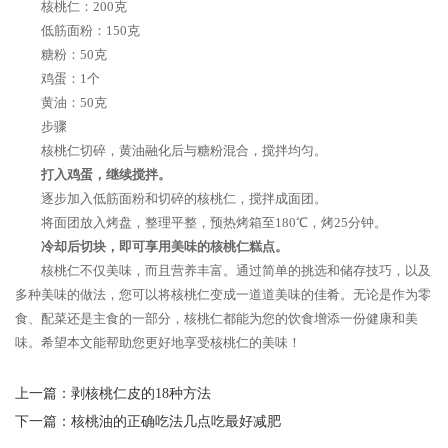
核桃仁：200克
低筋面粉：150克
糖粉：50克
鸡蛋：1个
黄油：50克
步骤
核桃仁切碎，黄油融化后与糖粉混合，搅拌均匀。
打入鸡蛋，继续搅拌。
逐步加入低筋面粉和切碎的核桃仁，搅拌成面团。
将面团放入烤盘，整理平整，预热烤箱至180℃，烤25分钟。
冷却后切块，即可享用美味的核桃仁糕点。
核桃仁不仅美味，而且营养丰富。通过简单的挑选和储存技巧，以及
多种美味的做法，您可以将核桃仁变成一道道美味的佳肴。无论是作为零
食、配菜还是主食的一部分，核桃仁都能为您的饮食增添一份健康和美
味。希望本文能帮助您更好地享受核桃仁的美味！
上一篇：
剥核桃仁皮的18种方法
下一篇：
核桃油的正确吃法几点吃最好减肥