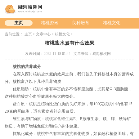
主页
核桃资讯
良种培育
核桃文化
热
当前位置：
主页
>
文章中心
>
核桃文化
>
核桃盐水煮有什么效果
发表时间：2025-11-18 01:44
文章来源：威海核桃网
核桃的营养成分
在深入探讨核桃盐水煮的效果之前，我们首先了解核桃本身的营养成
分。核桃富含以下几种营养物质
优质脂肪：核桃中含有丰富的多不饱和脂肪酸，尤其是Ω-3脂肪酸，
这种脂肪酸对心血管健康有极大的益处。
蛋白质：核桃是植物性蛋白质的良好来源，每100克核桃中约含有15-
20克的蛋白质，适合素食者补充蛋白质。
维生素与矿物质：核桃富含维生素E、B族维生素、镁、锌、铁等矿
物质，有助于增强免疫力和维护身体健康。
抗氧化成分：核桃中含有丰富的抗氧化物质，如多酚和植物固醇，有